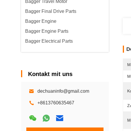
Bagger Travel Motor
Bagger Final Drive Parts
Bagger Engine
Bagger Engine Parts
Bagger Electrical Parts
D
M
Kontakt mit uns
M
dechuaninfo@gmail.com
K
+8613760635467
Z
Ma