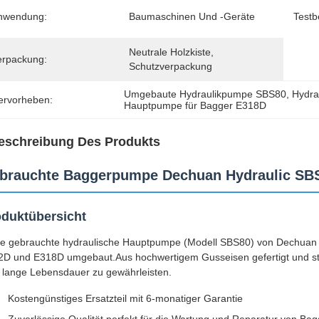
nwendung:
Baumaschinen Und -geräte
Testb
Neutrale Holzkiste, 
erpackung:
Schutzverpackung
Umgebaute Hydraulikpumpe SBS80
, 
Hydra
ervorheben:
Hauptpumpe für Bagger E318D
eschreibung Des Produkts
brauchte Baggerpumpe Dechuan Hydraulic SBS8
duktübersicht
e gebrauchte hydraulische Hauptpumpe (Modell SBS80) von Dechuan Hyd
D und E318D umgebaut.Aus hochwertigem Gusseisen gefertigt und stren
 lange Lebensdauer zu gewährleisten.
Kostengünstiges Ersatzteil mit 6-monatiger Garantie