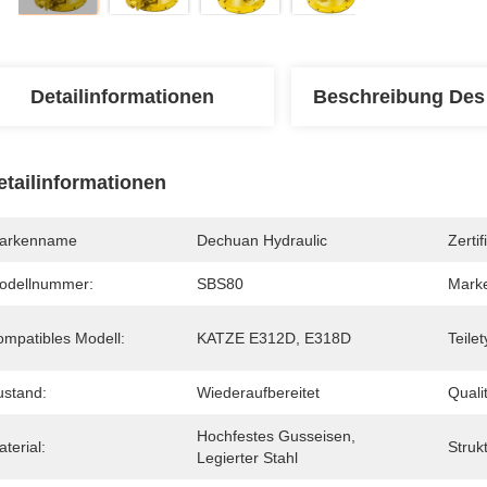
Detailinformationen
Beschreibung Des
etailinformationen
arkenname
Dechuan Hydraulic
Zertif
odellnummer:
SBS80
Mark
ompatibles Modell:
KATZE E312D, E318D
Teilet
ustand:
Wiederaufbereitet
Quali
Hochfestes Gusseisen, 
terial:
Strukt
Legierter Stahl