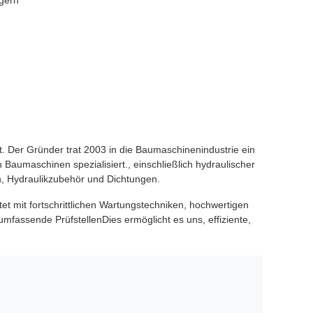
ggern