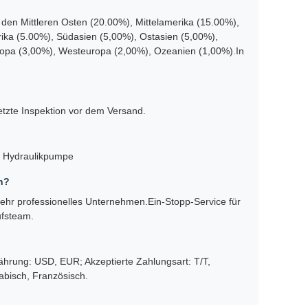
 Der Gründer trat 2003 in die Baumaschinenindustrie ein
n Baumaschinen spezialisiert., einschließlich hydraulischer
, Hydraulikzubehör und Dichtungen.
et mit fortschrittlichen Wartungstechniken, hochwertigen
mfassende PrüfstellenDies ermöglicht es uns, effiziente,
den Mittleren Osten (20.00%), Mittelamerika (15.00%),