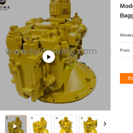
Mode
Bag
Mindes
Preis:
Be