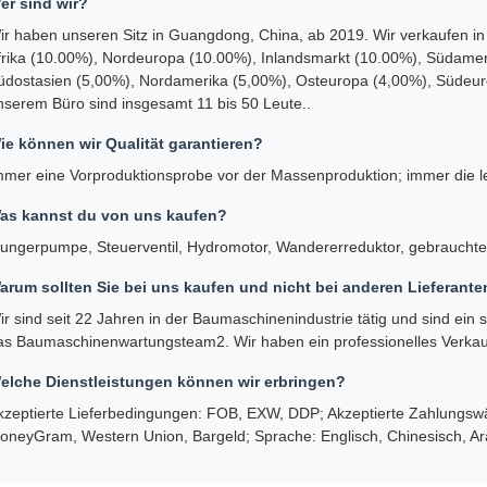
hnische Spezifikation
ternehmensprofil
gzhou Dechuan Precision Technology Co., Ltd. wurde 2009 gegründet.
ist seit 22 Jahren engagiert.Unsere Firma ist auf eine breite Palette vo
en, Verteiler, Rotationsreduktorbaugruppen, Fahrreduktorbaugruppen
verfügen über eine eigene professionelle Wartungswerkstatt, ausgestatt
rbeitungs- und Restaurierungstechnologien für die Umfertigung,sowie u
eme und zuverlässige Ein-Stop-Dienstleistungen anzubieten.
äufig gestellte Fragen
er sind wir?
ir haben unseren Sitz in Guangdong, China, ab 2019. Wir verkaufen in 