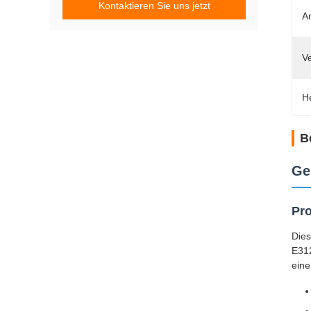
Kontaktieren Sie uns jetzt
A
V
H
B
Ge
Pro
Dies
E312
eine