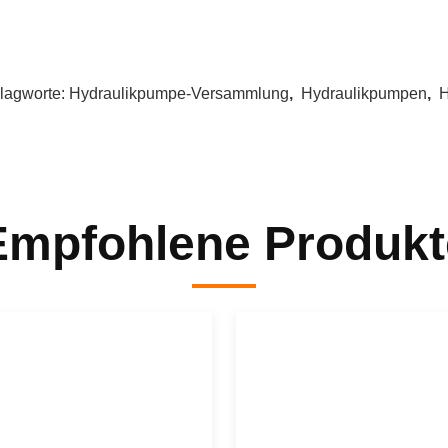
frika (10.00%), Nordeuropa (10.00%), Inlandsmarkt (10.00%), Südamer
üdostasien (5,00%), Nordamerika (5,00%), Osteuropa (4,00%), Südeur
nserem Büro sind insgesamt 11 bis 50 Leute..
ie können wir Qualität garantieren?
mmer eine Vorproduktionsprobe vor der Massenproduktion; immer die le
as kannst du von uns kaufen?
lungerpumpe, Steuerventil, Hydromotor, Wandererreduktor, gebraucht
arum sollten Sie bei uns kaufen und nicht bei anderen Lieferante
ir sind seit 22 Jahren in der Baumaschinenindustrie tätig und sind ein
as Baumaschinenwartungsteam2. Wir haben ein professionelles Verka
elche Dienstleistungen können wir erbringen?
kzeptierte Lieferbedingungen: FOB, EXW, DDP; Akzeptierte Zahlungswä
oneyGram, Western Union, Bargeld; Sprache: Englisch, Chinesisch, Ar