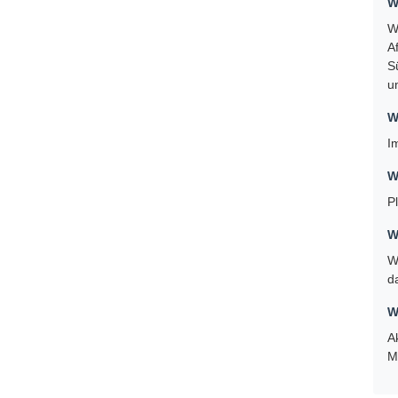
Tec
Un
Guan
und 
Pump
Wir 
Vera
bequ
H
W
W