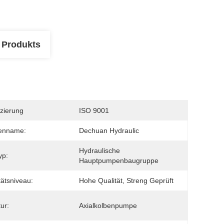
 Produkts
izierung
ISO 9001
enname:
Dechuan Hydraulic
Hydraulische 
yp:
Hauptpumpenbaugruppe
tätsniveau:
Hohe Qualität, Streng Geprüft
ur:
Axialkolbenpumpe