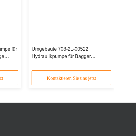
ydraulische Hauptpumpe
e