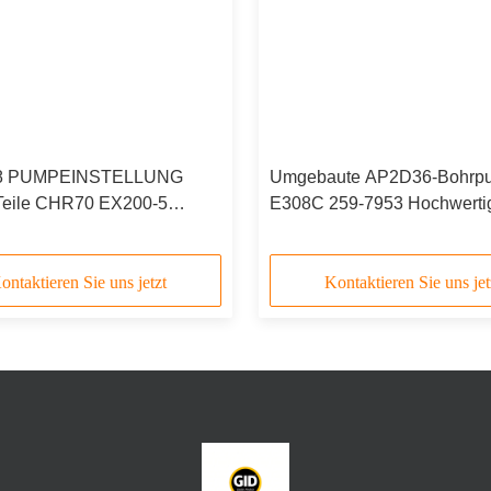
lagworte:
Hydraulikpumpe-Versammlung
,
Hydraulikpumpen
,
H
Empfohlene Produkt