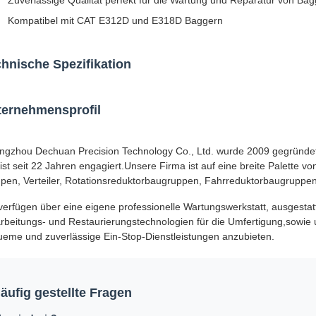
Zuverlässige Qualität perfekt für die Wartung und Reparatur von Ba
Kompatibel mit CAT E312D und E318D Baggern