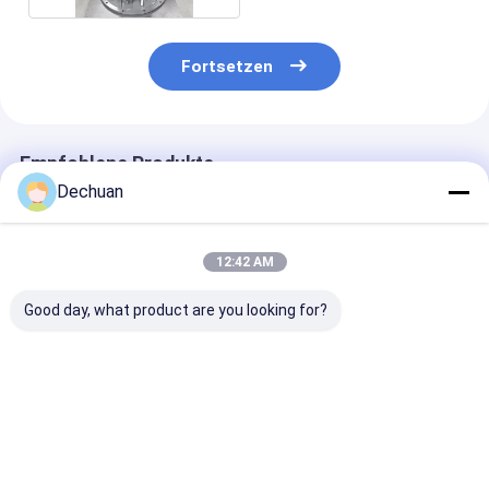
Fortsetzen
Empfohlene Produkte
Dechuan
12:42 AM
Good day, what product are you looking for?
Umgebaute AP2D36-
Umgebaute 708-2L-
Hergestellt H
Bohrpumpe für
00522
708-3D-00020
E308C 259-7953
Hydraulikpumpe für
Hydraulische
Hochwertige
Bagger PC1250-7
Hauptpumpe f
Hydraulikpumpe für
Bagger PC110,
Bestpreis
Bestpreis
Bestprei
Bohrmaschinen
PC120-8 und 
8