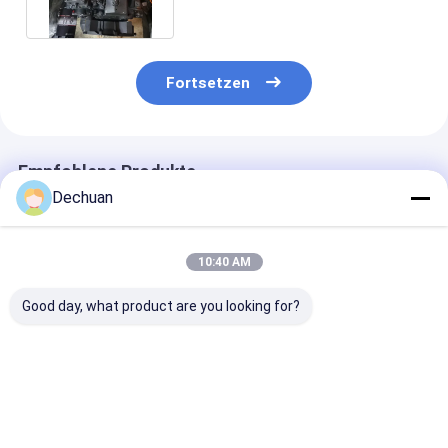
Fortsetzen
Empfohlene Produkte
Dechuan
10:40 AM
Good day, what product are you looking for?
320 Motor
C2.6 Baggermotor,
V2403 Schwar
Gelbfarbenes
Dieselmotoren OEM
Kubota
Stahlmaterial für
verfügbar
Dieselmotoren
S6K Bagger
2.600 U/min un
kW
Bestpreis
Bestpreis
Bestprei