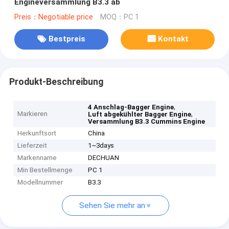
Engineversammlung B3.3 ab
Preis：Negotiable price
MOQ：PC 1
Bestpreis
Kontakt
Produkt-Beschreibung
,
4 Anschlag-Bagger Engine
Markieren
,
Luft abgekühlter Bagger Engine
Versammlung B3.3 Cummins Engine
Herkunftsort
China
Lieferzeit
1~3days
Markenname
DECHUAN
Min Bestellmenge
PC 1
Modellnummer
B3.3
Sehen Sie mehr an