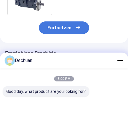
Ventilatormotor--Bagger
Parts For EC380
Fortsetzen
Empfohlene Produkte
Dechuan
5:00 PM
Good day, what product are you looking for?
Caterpillar 988H
Stahl-Material
Excavator Eng
Teile Parker-Motor
Bagger 345C
Fan Motor 25
F11-058-MB-CN-K-
hydraulisches
für kühleren
000
Ventilatormotor-
Ventilatormot
2590814
345C
Bestpreis
Bestpreis
Bestprei