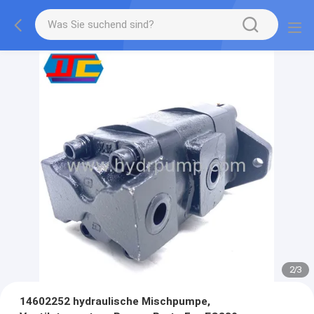
2
/
3
14602252 hydraulische Mischpumpe,