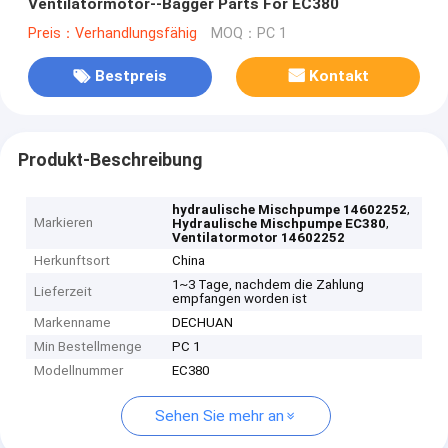
Ventilatormotor--Bagger Parts For EC380
Preis：Verhandlungsfähig
MOQ：PC 1
Bestpreis
Kontakt
Produkt-Beschreibung
,
hydraulische Mischpumpe 14602252
Markieren
,
Hydraulische Mischpumpe EC380
Ventilatormotor 14602252
Herkunftsort
China
1~3 Tage, nachdem die Zahlung
Lieferzeit
empfangen worden ist
Markenname
DECHUAN
Min Bestellmenge
PC 1
Modellnummer
EC380
Sehen Sie mehr an