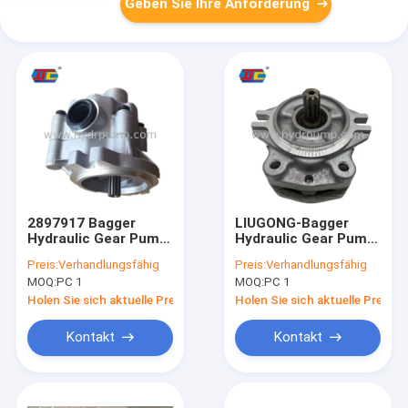
Geben Sie Ihre Anforderung
2897917 Bagger
LIUGONG-Bagger
Hydraulic Gear Pump,
Hydraulic Gear Pump
E336D Hydraulic
906C/908 JCM907,
Preis:
Verhandlungsfähig
Preis:
Verhandlungsfähig
Pump
Hydraulikpumpe
MOQ:
PC 1
MOQ:
PC 1
K3SP36C
Holen Sie sich aktuelle Preis
Holen Sie sich aktuelle Preis
Kontakt
Kontakt