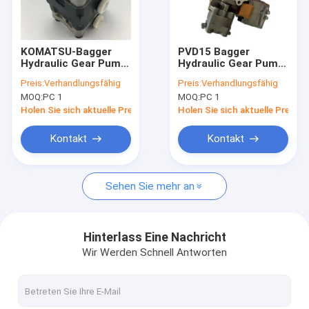
VR Show
Über uns
KOMATSU-Bagger
PVD15 Bagger
Hydraulic Gear Pump
Hydraulic Gear Pump
Fabrik Tour
705-41-02700 für
für KOMATSU PC40-8
Preis:
Verhandlungsfähig
Preis:
Verhandlungsfähig
PC27MR PC30MR
MOQ:
PC 1
MOQ:
PC 1
PC30UU
Qualitätskontrolle
Holen Sie sich aktuelle Preis
Holen Sie sich aktuelle Preis
Kontakt
Kontakt
Kontakt
Nachrichten
Sehen Sie mehr an
Alle Fälle
Blog
Hinterlass Eine Nachricht
Wir Werden Schnell Antworten
Referenzen