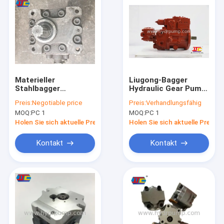
Materieller
Liugong-Bagger
Stahlbagger
Hydraulic Gear Pump
Hydraulic Gear Pump
906C/908 JCM907
Preis:
Negotiable price
Preis:
Verhandlungsfähig
12T für Bagger EX60
K3SP36C
MOQ:
PC 1
MOQ:
PC 1
Holen Sie sich aktuelle Preis
Holen Sie sich aktuelle Preis
Kontakt
Kontakt
Startseite
Produkte
Videos