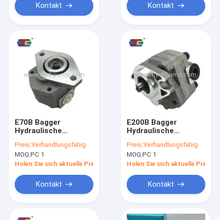
Kontakt
Kontakt
E70B Bagger
E200B Bagger
Hydraulische
Hydraulische
Zahnradpumpe
Zahnradpumpe
Preis:
Verhandlungsfähig
Preis:
Verhandlungsfähig
A10V43 mit zwei
SPK10/10 aus zwei
MOQ:
PC 1
MOQ:
PC 1
Zahnrädern
Zahnrädern
Holen Sie sich aktuelle Preis
Holen Sie sich aktuelle Preis
Kontakt
Kontakt