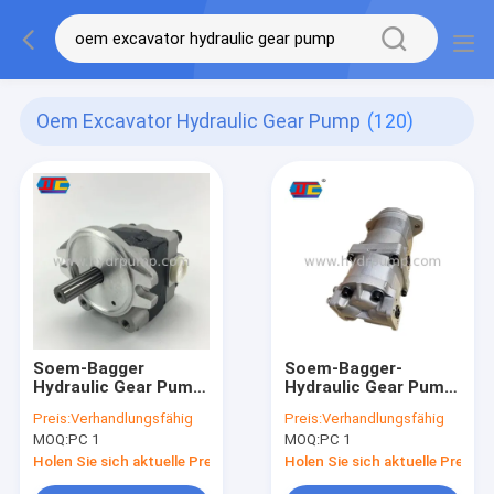
Oem Excavator Hydraulic Gear Pump
(120)
Soem-Bagger
Soem-Bagger-
Hydraulic Gear Pump,
Hydraulic Gear Pump-
Kayaba-
Pilot Pump For
Preis:
Verhandlungsfähig
Preis:
Verhandlungsfähig
Zahnradpumpe-
Komatsu PC40 PC50
MOQ:
PC 1
MOQ:
PC 1
Bagger Parts
Holen Sie sich aktuelle Preis
Holen Sie sich aktuelle Preis