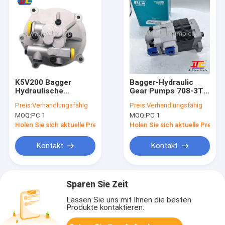
K5V200 Bagger
Bagger-Hydraulic
Hydraulische
Gear Pumps 708-3T-
Getriebepumpe
04610 zwei KOMATSU
Preis:
Verhandlungsfähig
Preis:
Verhandlungsfähig
Kolbenpumpe
PC78US-6 Gang-
MOQ:
PC 1
MOQ:
PC 1
Zahnradeingriff
Holen Sie sich aktuelle Preis
Holen Sie sich aktuelle Preis
Kontakt
Kontakt
Sparen Sie Zeit
Lassen Sie uns mit Ihnen die besten
Produkte kontaktieren.