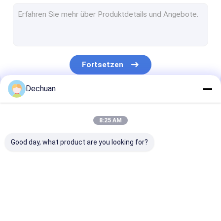
Hydraulikpumpen, nachgefertigt
Bagger Hydraulic Pump
Bagger Hydraulic Pump Parts
Fortsetzen
Bagger Control Valve
Dechuan
Bagger Seal Kit
Unsere Kategorien
Bagger Hydraulic Gear Pump
8:25 AM
Hydraulikpumpe-Regler
Good day, what product are you looking for?
Bagger Relief Valve
Hydraulischer Ventilatormotor
Hydraulikpumpen,
Bagger Hydraulic
Bagger Hydrau
Schwenker-paritätische Versammlung
nachgefertigt
Pump
Pump Parts