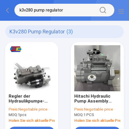
K3v280 Pump Regulator
(3)
Regler der
Hitachi Hydraulic
Hydraulikpumpe-
Pump Assembly
K3V280 für Hitachi-
4635645 K3V280 Für
Preis:
Negotiable price
Preis:
Negotiable price
Bagger ZX870-3 D-
ZX850 ZX860 ZX870
MOQ:
1pcs
MOQ:
1 PCS
0E23
Tokugawa Hydraulic
Remanufacturing GID
Holen Sie sich aktuelle Preis
Holen Sie sich aktuelle Preis