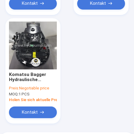
Kontakt
Kontakt
Komatsu Bagger
Hydraulische
Hauptpumpe 708-1L-
Preis:
Negotiable price
00650 708-1L-00651
MOQ:
1 PCS
Kompatibel mit
PC130-7 PC130-8
Holen Sie sich aktuelle Preis
PC138US
Kontakt