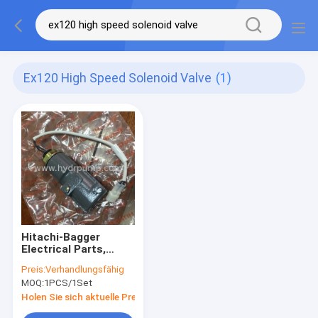
Ex120 High Speed Solenoid Valve
(1)
Hitachi-Bagger
Electrical Parts,
Hochgeschwindigkeitsmagnetventil
Preis:
Verhandlungsfähig
EX120 EX200
MOQ:
1PCS/1Set
Holen Sie sich aktuelle Preis